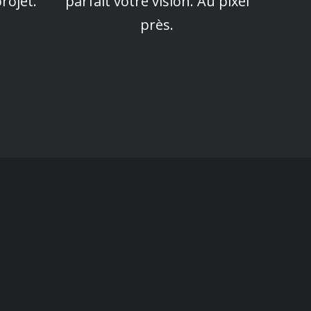
rojet.
parfait
votre vision.
Au pixel
près.